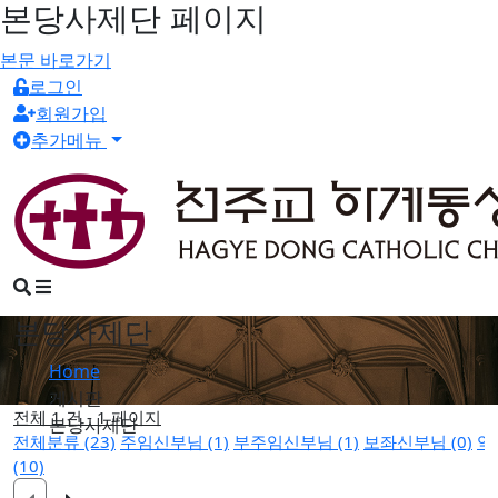
본당사제단 페이지
본문 바로가기
로그인
회원가입
추가메뉴
검
메
색
뉴
버
버
본당사제단
튼
튼
Home
게시판
전체 1 건 - 1 페이지
본당사제단
전체분류 (23)
주임신부님 (1)
부주임신부님 (1)
보좌신부님 (0)
역
(10)