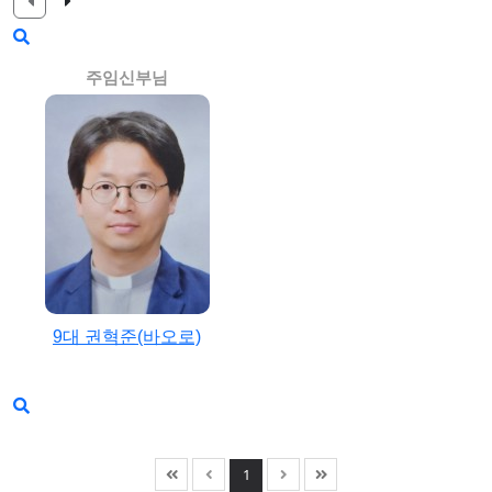
주임신부님
9대 권혁준(바오로)
1